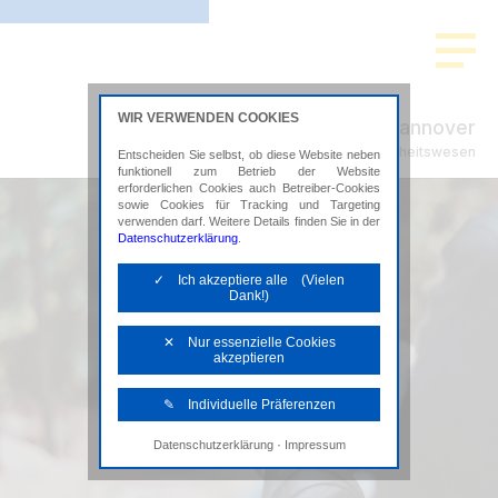
WIR VERWENDEN COOKIES
ADVISION Hannover
Steuerberatung im Gesundheitswesen
Entscheiden Sie selbst, ob diese Website neben
funktionell zum Betrieb der Website
erforderlichen Cookies auch Betreiber-Cookies
sowie Cookies für Tracking und Targeting
verwenden darf. Weitere Details finden Sie in der
Datenschutzerklärung
.
✓ Ich akzeptiere alle (Vielen
Dank!)
✕ Nur essenzielle Cookies
akzeptieren
✎ Individuelle Präferenzen
·
Datenschutzerklärung
Impressum
Notwendige Cookies
Diese Cookies sind erforderlich, um die
grundlegende Funktionalität der Website