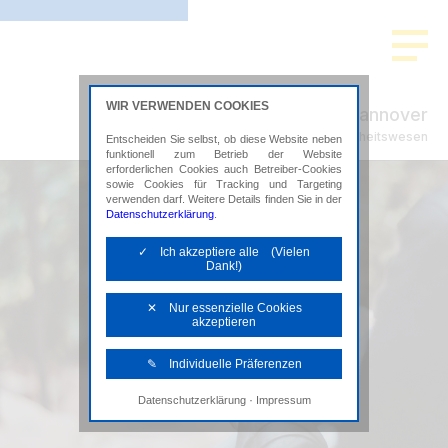
WIR VERWENDEN COOKIES
ADVISION Hannover
Steuerberatung im Gesundheitswesen
Entscheiden Sie selbst, ob diese Website neben
funktionell zum Betrieb der Website
erforderlichen Cookies auch Betreiber-Cookies
sowie Cookies für Tracking und Targeting
verwenden darf. Weitere Details finden Sie in der
Datenschutzerklärung
.
✓ Ich akzeptiere alle (Vielen
Dank!)
✕ Nur essenzielle Cookies
akzeptieren
✎ Individuelle Präferenzen
·
Datenschutzerklärung
Impressum
Notwendige Cookies
Diese Cookies sind erforderlich, um die
grundlegende Funktionalität der Website