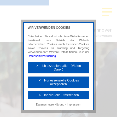
WIR VERWENDEN COOKIES
ADVISION Hannover
Steuerberatung im Gesundheitswesen
Entscheiden Sie selbst, ob diese Website neben
funktionell zum Betrieb der Website
erforderlichen Cookies auch Betreiber-Cookies
sowie Cookies für Tracking und Targeting
verwenden darf. Weitere Details finden Sie in der
Datenschutzerklärung
.
✓ Ich akzeptiere alle (Vielen
Dank!)
✕ Nur essenzielle Cookies
akzeptieren
✎ Individuelle Präferenzen
·
Datenschutzerklärung
Impressum
Notwendige Cookies
Diese Cookies sind erforderlich, um die
grundlegende Funktionalität der Website