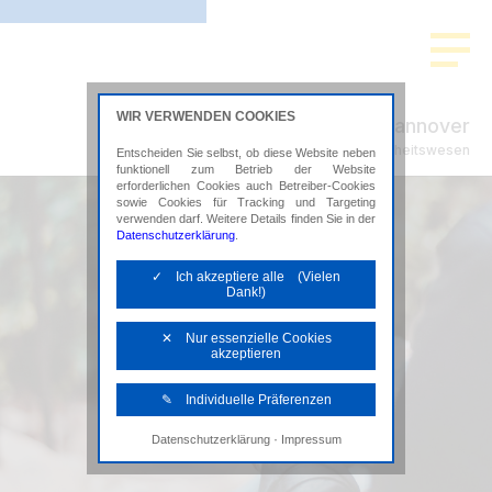
WIR VERWENDEN COOKIES
ADVISION Hannover
Steuerberatung im Gesundheitswesen
Entscheiden Sie selbst, ob diese Website neben
funktionell zum Betrieb der Website
erforderlichen Cookies auch Betreiber-Cookies
sowie Cookies für Tracking und Targeting
verwenden darf. Weitere Details finden Sie in der
Datenschutzerklärung
.
✓ Ich akzeptiere alle (Vielen
Dank!)
✕ Nur essenzielle Cookies
akzeptieren
✎ Individuelle Präferenzen
·
Datenschutzerklärung
Impressum
Notwendige Cookies
Diese Cookies sind erforderlich, um die
grundlegende Funktionalität der Website