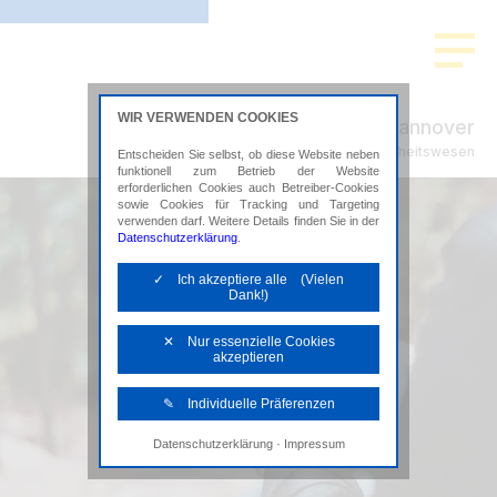
WIR VERWENDEN COOKIES
ADVISION Hannover
Steuerberatung im Gesundheitswesen
Entscheiden Sie selbst, ob diese Website neben
funktionell zum Betrieb der Website
erforderlichen Cookies auch Betreiber-Cookies
sowie Cookies für Tracking und Targeting
verwenden darf. Weitere Details finden Sie in der
Datenschutzerklärung
.
✓ Ich akzeptiere alle (Vielen
Dank!)
✕ Nur essenzielle Cookies
akzeptieren
✎ Individuelle Präferenzen
·
Datenschutzerklärung
Impressum
Notwendige Cookies
Diese Cookies sind erforderlich, um die
grundlegende Funktionalität der Website