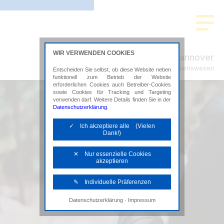
WIR VERWENDEN COOKIES
ADVISION Hannover
Steuerberatung im Gesundheitswesen
Entscheiden Sie selbst, ob diese Website neben
funktionell zum Betrieb der Website
erforderlichen Cookies auch Betreiber-Cookies
sowie Cookies für Tracking und Targeting
verwenden darf. Weitere Details finden Sie in der
Datenschutzerklärung
.
✓ Ich akzeptiere alle (Vielen
Dank!)
✕ Nur essenzielle Cookies
akzeptieren
✎ Individuelle Präferenzen
·
Datenschutzerklärung
Impressum
Notwendige Cookies
Diese Cookies sind erforderlich, um die
grundlegende Funktionalität der Website