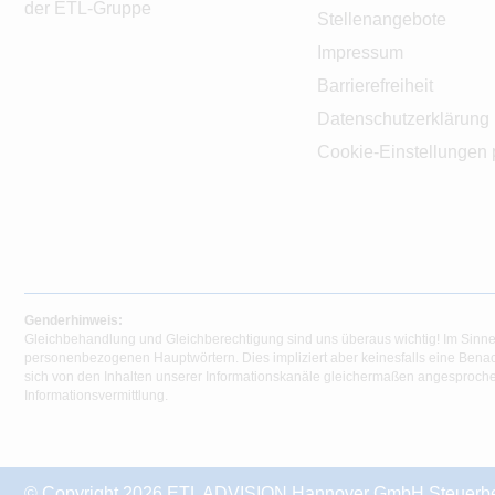
der ETL-Gruppe
Stellenangebote
Impressum
Barrierefreiheit
Datenschutzerklärung
Cookie-Einstellungen 
Genderhinweis:
Gleichbehandlung und Gleichberechtigung sind uns überaus wichtig! Im Sinne
personenbezogenen Hauptwörtern. Dies impliziert aber keinesfalls eine Benac
sich von den Inhalten unserer Informationskanäle gleichermaßen angesprochen
Informationsvermittlung.
© Copyright 2026 ETL ADVISION Hannover GmbH Steuerberat