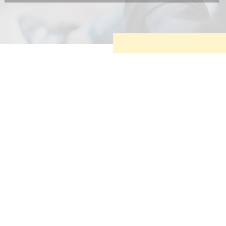
Diese Cookies sind erforderlich, um die grundlegende
Funktionalität der Website zu sichern.
Tracking- und Targeting-Cookies
Diese Cookies sind erforderlich, um unsere Website auf Ihre
Bedürfnisse hin zu optimieren. Hierzu gehört eine
bedarfsgerechte Gestaltung und fortlaufende Verbesserung
unseres Angebotes einschließlich der Verknüpfung zu
Social-Media-Angeboten von z.B. Facebook und LinkedIn.
Betreibercookies
Diese Cookies sind erforderlich, um z.B. Google Maps zu
nutzen oder eingebettete Videos abspielen zu können.