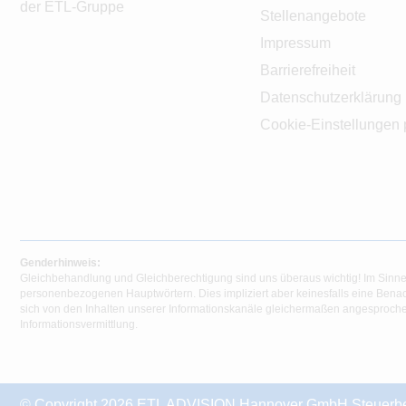
der ETL-Gruppe
Stellenangebote
Impressum
Barrierefreiheit
Datenschutzerklärung
Cookie-Einstellungen 
Genderhinweis:
Gleichbehandlung und Gleichberechtigung sind uns überaus wichtig! Im Sinne
personenbezogenen Hauptwörtern. Dies impliziert aber keinesfalls eine Benac
sich von den Inhalten unserer Informationskanäle gleichermaßen angesprochen
Informationsvermittlung.
© Copyright 2026 ETL ADVISION Hannover GmbH Steuerberat