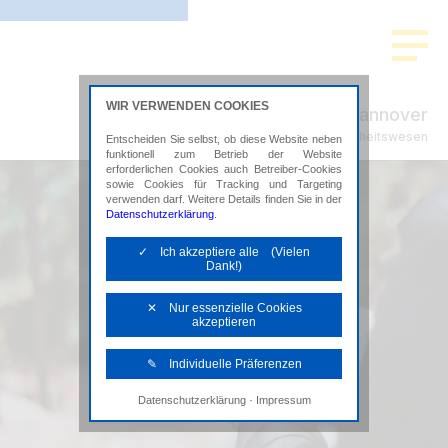
WIR VERWENDEN COOKIES
ADVISION Hannover
Steuerberatung im Gesundheitswesen
Entscheiden Sie selbst, ob diese Website neben
funktionell zum Betrieb der Website
erforderlichen Cookies auch Betreiber-Cookies
sowie Cookies für Tracking und Targeting
verwenden darf. Weitere Details finden Sie in der
Datenschutzerklärung
.
✓ Ich akzeptiere alle (Vielen
Dank!)
✕ Nur essenzielle Cookies
akzeptieren
✎ Individuelle Präferenzen
·
Datenschutzerklärung
Impressum
Notwendige Cookies
Diese Cookies sind erforderlich, um die
grundlegende Funktionalität der Website