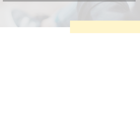
Diese Cookies sind erforderlich, um die grundlegende
Funktionalität der Website zu sichern.
Tracking- und Targeting-Cookies
Diese Cookies sind erforderlich, um unsere Website auf Ihre
Bedürfnisse hin zu optimieren. Hierzu gehört eine
bedarfsgerechte Gestaltung und fortlaufende Verbesserung
unseres Angebotes einschließlich der Verknüpfung zu
Social-Media-Angeboten von z.B. Facebook und LinkedIn.
Betreibercookies
Diese Cookies sind erforderlich, um z.B. Google Maps zu
nutzen oder eingebettete Videos abspielen zu können.