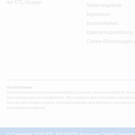
der ETL-Gruppe
Stellenangebote
Impressum
Barrierefreiheit
Datenschutzerklärung
Cookie-Einstellungen 
Genderhinweis:
Gleichbehandlung und Gleichberechtigung sind uns überaus wichtig! Im Sinne
personenbezogenen Hauptwörtern. Dies impliziert aber keinesfalls eine Benac
sich von den Inhalten unserer Informationskanäle gleichermaßen angesprochen
Informationsvermittlung.
© Copyright 2026 ETL ADVISION Hannover GmbH Steuerberat