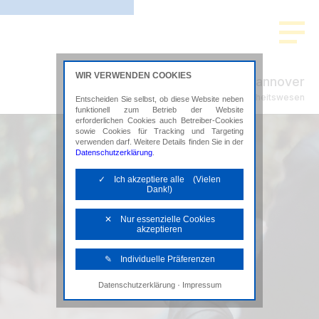
WIR VERWENDEN COOKIES
ADVISION Hannover
Steuerberatung im Gesundheitswesen
Entscheiden Sie selbst, ob diese Website neben
funktionell zum Betrieb der Website
erforderlichen Cookies auch Betreiber-Cookies
sowie Cookies für Tracking und Targeting
verwenden darf. Weitere Details finden Sie in der
Datenschutzerklärung
.
✓ Ich akzeptiere alle (Vielen
Dank!)
✕ Nur essenzielle Cookies
akzeptieren
✎ Individuelle Präferenzen
·
Datenschutzerklärung
Impressum
Notwendige Cookies
Diese Cookies sind erforderlich, um die
grundlegende Funktionalität der Website