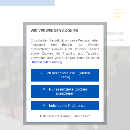
WIR VERWENDEN COOKIES
ADVISION Hannover
Steuerberatung im Gesundheitswesen
Entscheiden Sie selbst, ob diese Website neben
funktionell zum Betrieb der Website
erforderlichen Cookies auch Betreiber-Cookies
sowie Cookies für Tracking und Targeting
verwenden darf. Weitere Details finden Sie in der
Datenschutzerklärung
.
✓ Ich akzeptiere alle (Vielen
Dank!)
✕ Nur essenzielle Cookies
akzeptieren
✎ Individuelle Präferenzen
·
Datenschutzerklärung
Impressum
Notwendige Cookies
Diese Cookies sind erforderlich, um die
grundlegende Funktionalität der Website