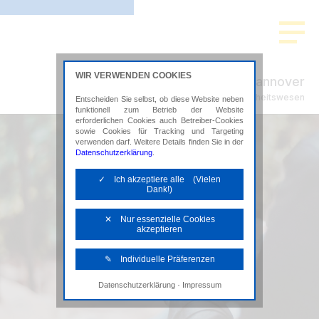
WIR VERWENDEN COOKIES
ADVISION Hannover
Steuerberatung im Gesundheitswesen
Entscheiden Sie selbst, ob diese Website neben
funktionell zum Betrieb der Website
erforderlichen Cookies auch Betreiber-Cookies
sowie Cookies für Tracking und Targeting
verwenden darf. Weitere Details finden Sie in der
Datenschutzerklärung
.
✓ Ich akzeptiere alle (Vielen
Dank!)
✕ Nur essenzielle Cookies
akzeptieren
✎ Individuelle Präferenzen
·
Datenschutzerklärung
Impressum
Notwendige Cookies
Diese Cookies sind erforderlich, um die
grundlegende Funktionalität der Website