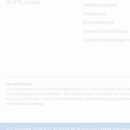
der ETL-Gruppe
Stellenangebote
Impressum
Barrierefreiheit
Datenschutzerklärung
Cookie-Einstellungen 
Genderhinweis:
Gleichbehandlung und Gleichberechtigung sind uns überaus wichtig! Im Sinne
personenbezogenen Hauptwörtern. Dies impliziert aber keinesfalls eine Benac
sich von den Inhalten unserer Informationskanäle gleichermaßen angesprochen
Informationsvermittlung.
© Copyright 2026 ETL ADVISION Hannover GmbH Steuerberat