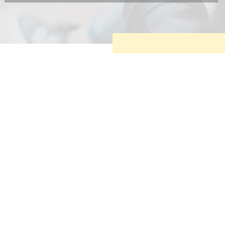
Diese Cookies sind erforderlich, um die grundlegende
Funktionalität der Website zu sichern.
Tracking- und Targeting-Cookies
Diese Cookies sind erforderlich, um unsere Website auf Ihre
Bedürfnisse hin zu optimieren. Hierzu gehört eine
bedarfsgerechte Gestaltung und fortlaufende Verbesserung
unseres Angebotes einschließlich der Verknüpfung zu
Social-Media-Angeboten von z.B. Facebook und LinkedIn.
Betreibercookies
Diese Cookies sind erforderlich, um z.B. Google Maps zu
nutzen oder eingebettete Videos abspielen zu können.