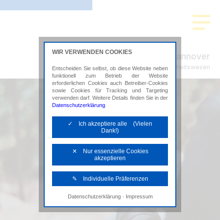
WIR VERWENDEN COOKIES
ADVISION Hannover
Steuerberatung im Gesundheitswesen
Entscheiden Sie selbst, ob diese Website neben
funktionell zum Betrieb der Website
erforderlichen Cookies auch Betreiber-Cookies
sowie Cookies für Tracking und Targeting
verwenden darf. Weitere Details finden Sie in der
Datenschutzerklärung
.
✓ Ich akzeptiere alle (Vielen
Dank!)
✕ Nur essenzielle Cookies
akzeptieren
✎ Individuelle Präferenzen
·
Datenschutzerklärung
Impressum
Notwendige Cookies
Diese Cookies sind erforderlich, um die
grundlegende Funktionalität der Website