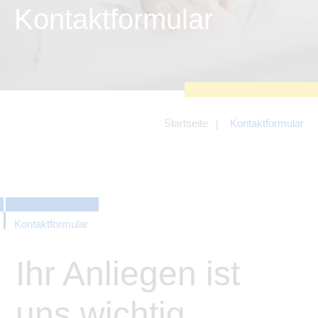
zu sichern.
Kontaktformular
Tracking- und Targeting-Cookies
Diese Cookies sind erforderlich, um
unsere Website auf Ihre Bedürfnisse hin
zu optimieren. Hierzu gehört eine
bedarfsgerechte Gestaltung und
fortlaufende Verbesserung unseres
Angebotes einschließlich der
Verknüpfung zu Social-Media-
Angeboten von z.B. Facebook und
Startseite
Kontaktformular
LinkedIn.
Betreibercookies
Diese Cookies sind erforderlich, um z.B.
Google Maps zu nutzen oder
eingebettete Videos abspielen zu
können.
Kontaktformular
Ihr Anliegen ist
uns wichtig.