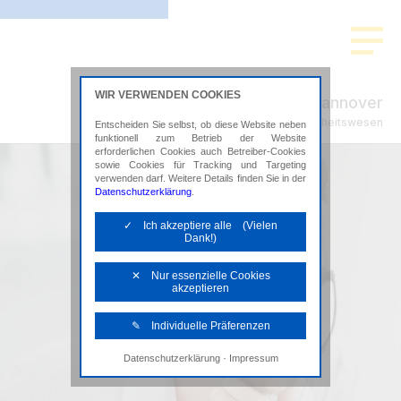
WIR VERWENDEN COOKIES
ADVISION Hannover
Steuerberatung im Gesundheitswesen
Entscheiden Sie selbst, ob diese Website neben
funktionell zum Betrieb der Website
erforderlichen Cookies auch Betreiber-Cookies
sowie Cookies für Tracking und Targeting
verwenden darf. Weitere Details finden Sie in der
Datenschutzerklärung
.
✓ Ich akzeptiere alle (Vielen
Dank!)
✕ Nur essenzielle Cookies
akzeptieren
✎ Individuelle Präferenzen
·
Datenschutzerklärung
Impressum
Notwendige Cookies
Diese Cookies sind erforderlich, um die
grundlegende Funktionalität der Website