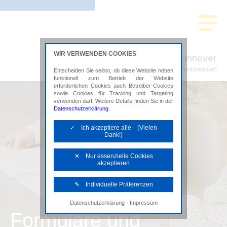
WIR VERWENDEN COOKIES
ADVISION Hannover
Steuerberatung im Gesundheitswesen
Entscheiden Sie selbst, ob diese Website neben
funktionell zum Betrieb der Website
erforderlichen Cookies auch Betreiber-Cookies
sowie Cookies für Tracking und Targeting
verwenden darf. Weitere Details finden Sie in der
Datenschutzerklärung
.
✓ Ich akzeptiere alle (Vielen
Dank!)
✕ Nur essenzielle Cookies
akzeptieren
✎ Individuelle Präferenzen
·
Datenschutzerklärung
Impressum
Notwendige Cookies
Formulare und
Diese Cookies sind erforderlich, um die
grundlegende Funktionalität der Website