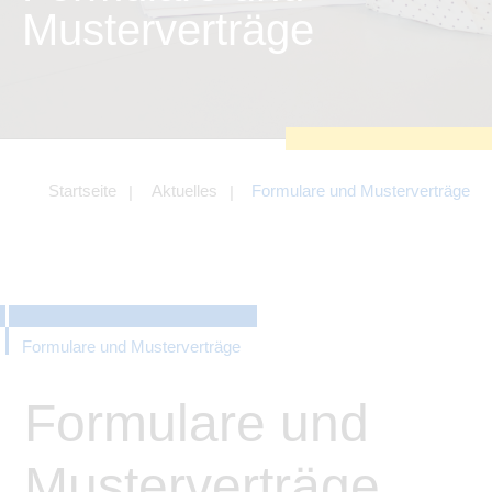
zu sichern.
Musterverträge
Tracking- und Targeting-Cookies
Diese Cookies sind erforderlich, um
unsere Website auf Ihre Bedürfnisse hin
zu optimieren. Hierzu gehört eine
bedarfsgerechte Gestaltung und
fortlaufende Verbesserung unseres
Angebotes einschließlich der
Verknüpfung zu Social-Media-
Angeboten von z.B. Facebook und
Startseite
Aktuelles
Formulare und Musterverträge
LinkedIn.
Betreibercookies
Diese Cookies sind erforderlich, um z.B.
Google Maps zu nutzen oder
eingebettete Videos abspielen zu
können.
Formulare und Musterverträge
Formulare und
Musterverträge