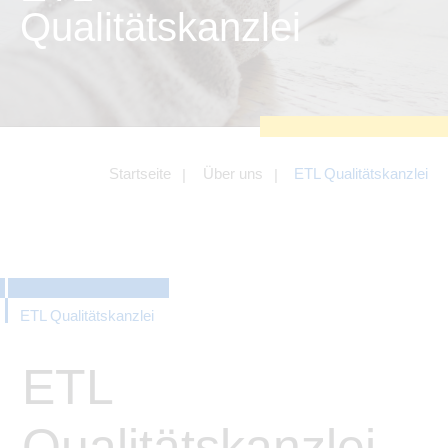
zu sichern.
Qualitätskanzlei
Tracking- und Targeting-Cookies
Diese Cookies sind erforderlich, um
unsere Website auf Ihre Bedürfnisse hin
zu optimieren. Hierzu gehört eine
bedarfsgerechte Gestaltung und
fortlaufende Verbesserung unseres
Angebotes einschließlich der
Verknüpfung zu Social-Media-
Angeboten von z.B. Facebook und
Startseite
Über uns
ETL Qualitätskanzlei
LinkedIn.
Betreibercookies
Diese Cookies sind erforderlich, um z.B.
Google Maps zu nutzen oder
eingebettete Videos abspielen zu
können.
ETL Qualitätskanzlei
ETL
Qualitätskanzlei