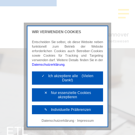
WIR VERWENDEN COOKIES
ADVISION Hannover
Steuerberatung im Gesundheitswesen
Entscheiden Sie selbst, ob diese Website neben
funktionell zum Betrieb der Website
erforderlichen Cookies auch Betreiber-Cookies
sowie Cookies für Tracking und Targeting
verwenden darf. Weitere Details finden Sie in der
Datenschutzerklärung
.
✓ Ich akzeptiere alle (Vielen
Dank!)
✕ Nur essenzielle Cookies
akzeptieren
✎ Individuelle Präferenzen
·
Datenschutzerklärung
Impressum
Notwendige Cookies
ETL
Diese Cookies sind erforderlich, um die
grundlegende Funktionalität der Website