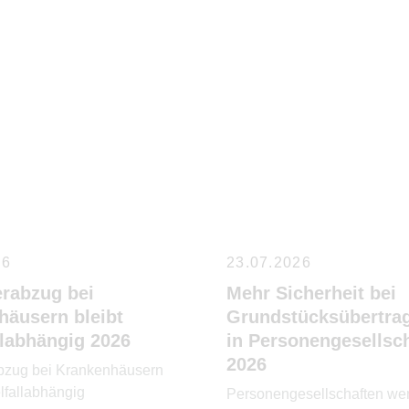
26
23.07.2026
erabzug bei
Mehr Sicherheit bei
häusern bleibt
Grundstücksübertra
llabhängig 2026
in Personengesellsc
2026
bzug bei Krankenhäusern
elfallabhängig
Personengesellschaften wer