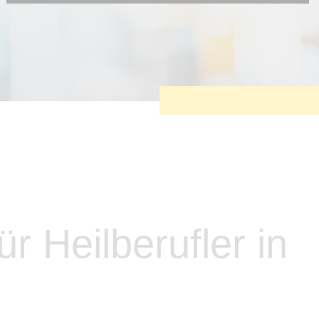
Diese Cookies sind erforderlich, um die grundlegende
Funktionalität der Website zu sichern.
Tracking- und Targeting-Cookies
Diese Cookies sind erforderlich, um unsere Website auf Ihre
Bedürfnisse hin zu optimieren. Hierzu gehört eine
bedarfsgerechte Gestaltung und fortlaufende Verbesserung
unseres Angebotes einschließlich der Verknüpfung zu
Social-Media-Angeboten von z.B. Facebook und LinkedIn.
Betreibercookies
Diese Cookies sind erforderlich, um z.B. Google Maps zu
nutzen oder eingebettete Videos abspielen zu können.
r Heilberufler in