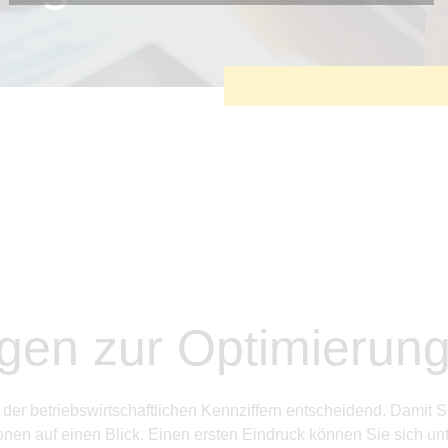
Diese Cookies sind erforderlich, um die grundlegende
Funktionalität der Website zu sichern.
Tracking- und Targeting-Cookies
Diese Cookies sind erforderlich, um unsere Website auf Ihre
Bedürfnisse hin zu optimieren. Hierzu gehört eine
bedarfsgerechte Gestaltung und fortlaufende Verbesserung
unseres Angebotes einschließlich der Verknüpfung zu
Social-Media-Angeboten von z.B. Facebook und LinkedIn.
Betreibercookies
Diese Cookies sind erforderlich, um z.B. Google Maps zu
nutzen oder eingebettete Videos abspielen zu können.
en zur Optimierung 
 der betriebswirtschaftlichen Kennziffern entscheidend. Damit 
onen auf einen Blick. Einen ersten Eindruck können Sie sich unt