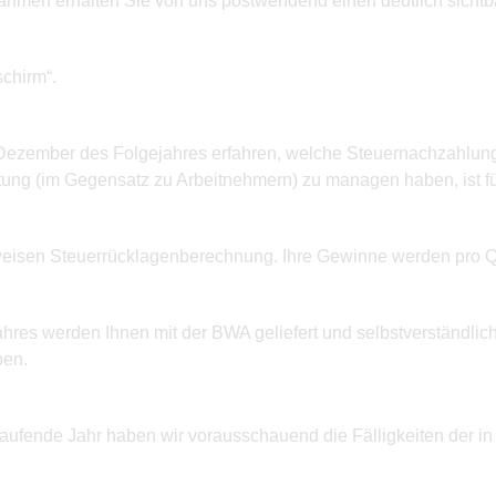
ntnahmen erhalten Sie von uns postwendend einen deutlich sich
schirm“.
m Dezember des Folgejahres erfahren, welche Steuernachzahlunge
tung (im Gegensatz zu Arbeitnehmern) zu managen haben, ist für
sweisen Steuerrücklagenberechnung. Ihre Gewinne werden pro Qu
res werden Ihnen mit der BWA geliefert und selbstverständlich
ben.
aufende Jahr haben wir vorausschauend die Fälligkeiten der in